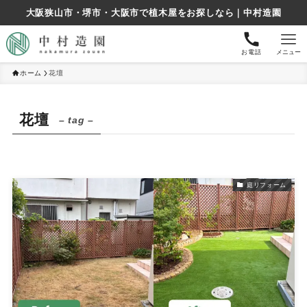
大阪狭山市・堺市・大阪市で植木屋をお探しなら｜中村造園
お電話
メニュー
ホーム
花壇
花壇
– tag –
庭リフォーム